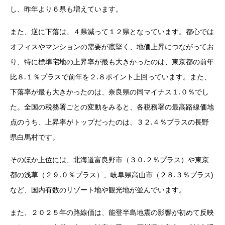
し、昨年より６県も増えています。
また、逆に下落は、４県減って１２県となっています。都心では
オフィスやマンションの需要が底堅く、地価上昇につながってお
り、特に標準宅地の上昇率が最も大きかったのは、東京都の前年
比８.１％プラスで前年を２.８ポイント上回っています。また、
下落率が最も大きかったのは、奈良県の同マイナス１.０％でし
た。全国の税務署ごとの変動をみると、各税務署の最高路線価地
点のうち、上昇率がトップだったのは、３２.４％プラスの長野
県白馬村です。
そのほか上位には、北海道富良野市（３０.２％プラス）や東京
都の浅草（２９.０％プラス）、岐阜県高山市（２８.３％プラス)
など、国内有数のリゾート地や観光地が並んでいます。
また、２０２５年の路線価は、能登半島地震の影響が初めて反映