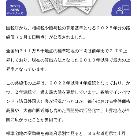
国税庁から、相続税や贈与税の算定基準となる２０２５年分の路
線価（１月１日時点）が公表されました。
全国約３１１万５千地点の標準宅地の平均は前年比で２.７％上
昇しており、現在の算出方法となった２０１０年以降で最大の上
昇率となっています。
この路線価の上昇は、２０２２年以降４年連続となっており、か
つ、２年連続で、過去最大値を更新しています。各地でインバウ
ンド（訪日外国人）客が活況だったほか、都心における物件価格
高騰や、大都市圏近郊も含めた再開発の活発化で、上昇地点が全
国に広がったことが要因です。
標準宅地の変動率を都道府県別で見ると、３５都道府県で上昇