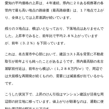
愛知の平均価格の上昇は、４年連続。県内に２０ある税務署の各
管内で最も高い地点の路線価（最高路線価）は、１７地点で上が
り、全体としては上昇基調が続いています。
残りの３地点は、横ばいとなっており、下落地点はありませんで
した。上昇率でみると、前年比で平均２.８％上がっています
が、前年（３.２％）を下回っています。
これは、名古屋市中心部において、建設コスト高を背景に不動産
取引が前年よりも鈍ったことがあるようです。県内最高額の名古
屋駅前付近は、前年から横ばい（１,２８８万円/㎡）で、周辺で
は大規模な再開発が続くものの、需要には減速感が出ているから
です。
こうした状況下で、上昇のけん引役はマンション建設が活発な周
辺部の好立地に移っています。値上がりが顕著なのは、通勤に便
利な周辺部の駅近エリアです。