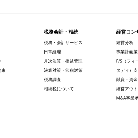
税務会計・相続
経営コン
税務・会計サービス
経営分析
日常経理
事業計画策
み
月次決算・損益管理
F/S（フ
約束
決算対策・節税対策
タディ）支
税務調査
融資・資金
相続税について
経営アウト
M&A事業