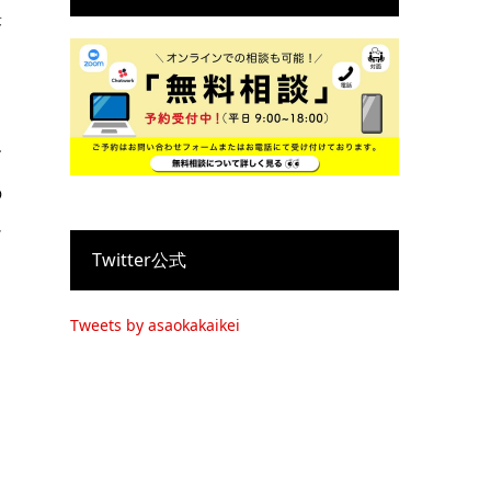
答
ス
す
の
シ
Twitter公式
Tweets by asaokakaikei