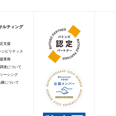
サルティング
定支援
ィージビリティス
援業務
調達について
ソーシング
承継について