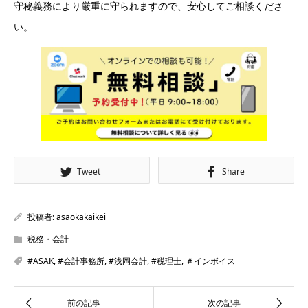
守秘義務により厳重に守られますので、安心してご相談くださ
い。
Tweet
Share
投稿者:
asaokakaikei
税務・会計
#ASAK
,
#会計事務所
,
#浅岡会計
,
#税理士
,
＃インボイス