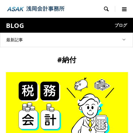

BLOG
ブログ
最新記事
#納付