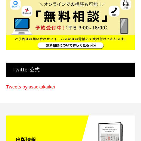
Twitter公式
Tweets by asaokakaikei
出版情報