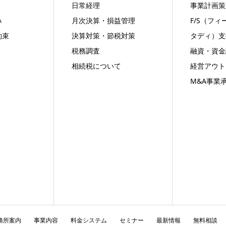
日常経理
事業計画策
み
月次決算・損益管理
F/S（フ
約束
決算対策・節税対策
タディ）支
税務調査
融資・資金
相続税について
経営アウト
M&A事業
務所案内
事業内容
料金システム
セミナー
最新情報
無料相談