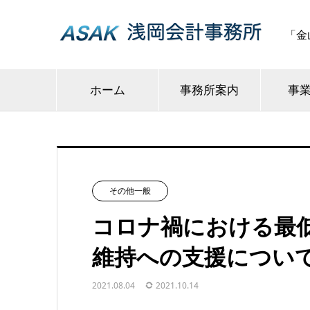
「金
ホーム
事務所案内
事
その他一般
コロナ禍における最
維持への支援につい
2021.08.04
2021.10.14