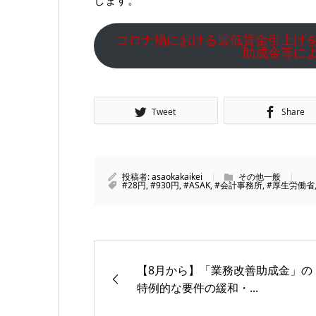
します。
コロナ禍における最低賃金引上げ
助成金等に
Tweet
Share
投稿者:
asaokakaikei
その他一般
#28円
,
#930円
,
#ASAK
,
#会計事務所
,
#厚生労働省
【8月から】「業務改善助成金」の
特例的な要件の緩和・...