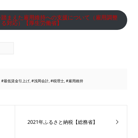
を踏まえた雇用維持への支援について（雇用調整
よる対応）【厚生労働省】
,
#最低賃金引上げ
,
#浅岡会計
,
#税理士
,
#雇用維持
2021年ふるさと納税【総務省】