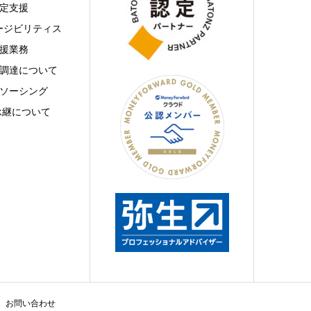
定支援
ィージビリティス
援業務
調達について
ソーシング
承継について
お問い合わせ